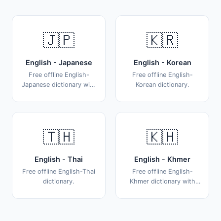
🇯🇵
🇰🇷
English - Japanese
English - Korean
Free offline English-
Free offline English-
Japanese dictionary with
Korean dictionary.
170,000+ entries.
🇹🇭
🇰🇭
English - Thai
English - Khmer
Free offline English-Thai
Free offline English-
dictionary.
Khmer dictionary with
31,000+ words.