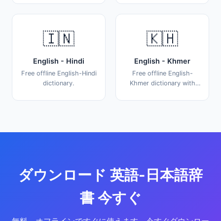
🇮🇳
🇰🇭
English - Hindi
English - Khmer
Free offline English-Hindi
Free offline English-
dictionary.
Khmer dictionary with
31,000+ words.
ダウンロード 英語-日本語辞
書 今すぐ