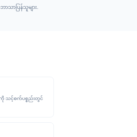
၊ ဘာသာပြန်သူများ.
ု သင့်စက်ပစ္စည်းတွင်