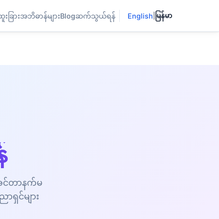
ထူးခြား
အဘိဓာန်များ
Blog
ဆက်သွယ်ရန်
English
|
မြန်မာ
်
။ အင်တာနက်မ
ညာရှင်များ