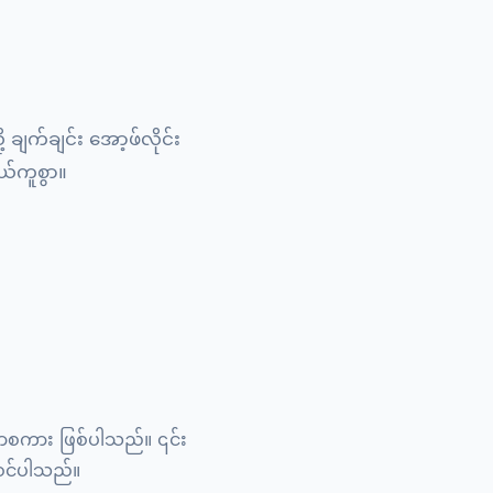
ချက်ချင်း အော့ဖ်လိုင်း
ွယ်ကူစွာ။
သာစကား ဖြစ်ပါသည်။ ၎င်း
ဝင်ပါသည်။