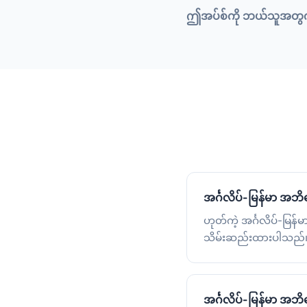
ဤအပ်စ်ကို ဘယ်သူအတွ
အင်္ဂလိပ်-မြန်မာ အဘ
ဟုတ်ကဲ့ အင်္ဂလိပ်-မြန
သိမ်းဆည်းထားပါသည်
အင်္ဂလိပ်-မြန်မာ အဘိ