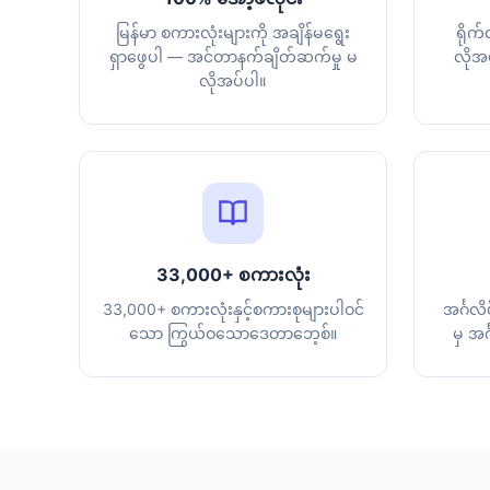
မြန်မာ စကားလုံးများကို အချိန်မရွေး
ရိုက
ရှာဖွေပါ — အင်တာနက်ချိတ်ဆက်မှု မ
လိုအပ
လိုအပ်ပါ။
33,000+ စကားလုံး
33,000+ စကားလုံးနှင့်စကားစုများပါဝင်
အင်္ဂလိ
သော ကြွယ်ဝသောဒေတာဘေ့စ်။
မှ အင်