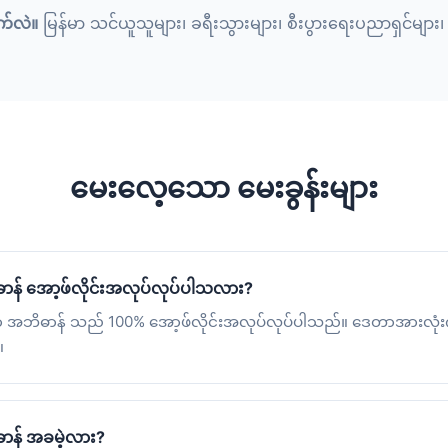
က်လဲ။
မြန်မာ သင်ယူသူများ၊ ခရီးသွားများ၊ စီးပွားရေးပညာရှင်များ
မေးလေ့သော မေးခွန်းများ
ိဓာန် အော့ဖ်လိုင်းအလုပ်လုပ်ပါသလား?
်မာ အဘိဓာန် သည် 100% အော့ဖ်လိုင်းအလုပ်လုပ်ပါသည်။ ဒေတာအားလုံးကိ
။
ဓာန် အခမဲ့လား?