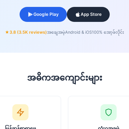
Google Play
App Store
★
3.8 (3.5K reviews)
အချေအမဲ့
Android & iOS
100% အော့ဖ်လိုင်း
အဓိကအကျောင်းများ
မြန်ဆန်စွာရှာဖွေ
လုံးဝအခမဲ့