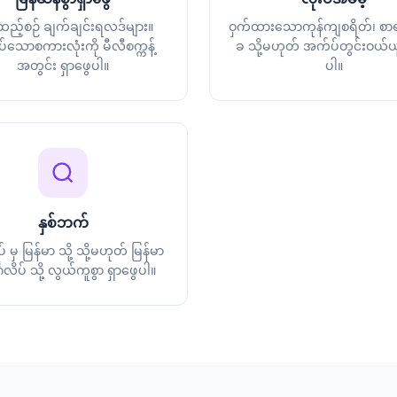
်ထည့်စဉ် ချက်ချင်းရလဒ်များ။
ဝှက်ထားသောကုန်ကျစရိတ်၊ စာရင
်သောစကားလုံးကို မီလီစက္ကန့်
ခ သို့မဟုတ် အက်ပ်တွင်းဝယ်ယူမ
အတွင်း ရှာဖွေပါ။
ပါ။
နှစ်ဘက်
ပ် မှ မြန်မာ သို့ သို့မဟုတ် မြန်မာ
္ဂလိပ် သို့ လွယ်ကူစွာ ရှာဖွေပါ။