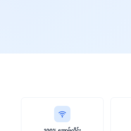
100% အော့ဖ်လိုင်း