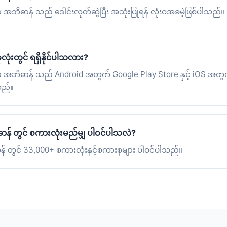
မာ အဘိဓာန် သည် ဒေါင်းလုတ်ဆွဲပြီး အသုံးပြုရန် လုံးဝအခမဲ့ဖြစ်ပါသည်။
ခုလုံးတွင် ရရှိနိုင်ပါသလား?
န်မာ အဘိဓာန် သည် Android အတွက် Google Play Store နှင့် iOS အတ
ါသည်။
ဓာန် တွင် စကားလုံးမည်မျှ ပါဝင်ပါသလဲ?
ာန် တွင် 33,000+ စကားလုံးနှင့်စကားစုများ ပါဝင်ပါသည်။