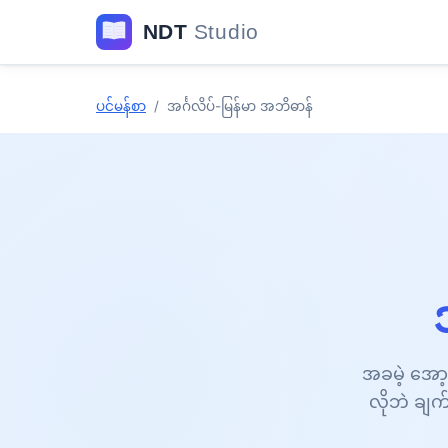
ပင်မန်စာ
/
အင်္ဂလိပ်-မြန်မာ အဘိဓာန်
အခမဲ့ အော့
လိုဘဲ ချက