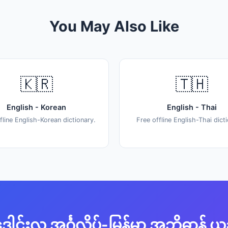
You May Also Like
🇰🇷
🇹🇭
English - Korean
English - Thai
fline English-Korean dictionary.
Free offline English-Thai dict
ေါင်းလူ့ အင်္ဂလိပ်-မြန်မာ အဘိဓာန် ယ