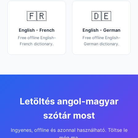
🇫🇷
🇩🇪
English - French
English - German
Free offline English-
Free offline English-
French dictionary.
German dictionary.
Letöltés angol-magyar
szótár most
Ingyenes, offline és azonnal használható. Töltse le
még ma.