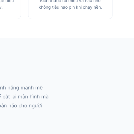
để điều
Kích thước tối thiểu và hầu như
y.
không tiêu hao pin khi chạy nền.
 tính năng mạnh mẽ
 bật lại màn hình mà
oàn hảo cho người