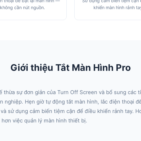
n thoại để bật lại màn hình —
Sử dụng cảm biến tiệm cận 
không cần nút nguồn.
khiển màn hình rảnh ta
Giới thiệu Tắt Màn Hình Pro
ế thừa sự đơn giản của Turn Off Screen và bổ sung các
 nghiệp. Hẹn giờ tự động tắt màn hình, lắc điện thoại để
và sử dụng cảm biến tiệm cận để điều khiển rảnh tay. H
hơn việc quản lý màn hình thiết bị.