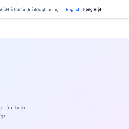
chủ
Nổi bật
Từ điển
Blog
Liên hệ
English
|
Tiếng Việt
rợ cảm biến
ệp.