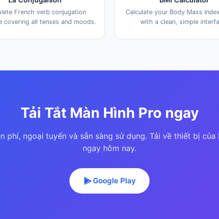
ete French verb conjugation
Calculate your Body Mass Index
e covering all tenses and moods.
with a clean, simple interf
Tải Tắt Màn Hình Pro ngay
n phí, ngoại tuyến và sẵn sàng sử dụng. Tải về thiết bị của
ngay hôm nay.
Google Play