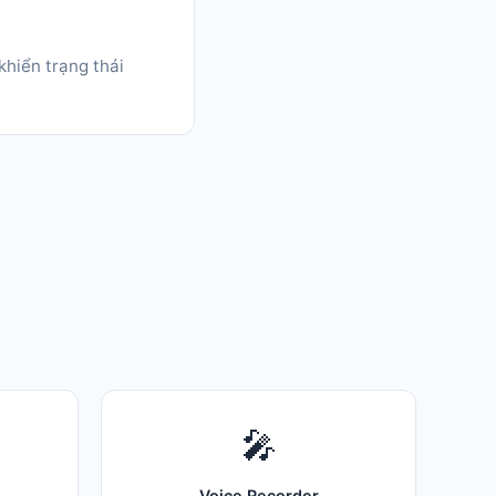
khiển trạng thái
🎤
Voice Recorder