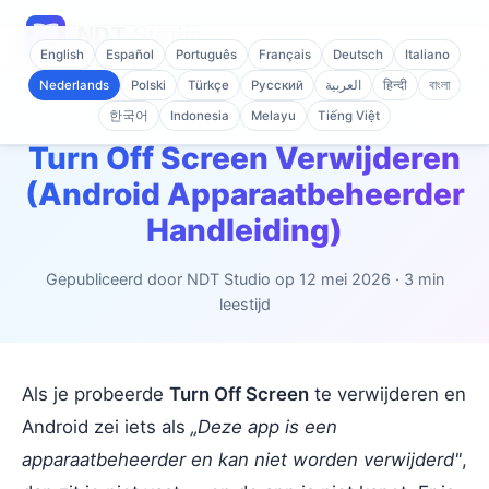
English
Español
Português
Français
Deutsch
Italiano
Nederlands
Polski
Türkçe
Русский
العربية
हिन्दी
বাংলা
Home
/
Blog
/
Turn Off Screen verwijderen
한국어
Indonesia
Melayu
Tiếng Việt
Turn Off Screen Verwijderen
(Android Apparaatbeheerder
Handleiding)
Gepubliceerd door NDT Studio op
12 mei 2026
· 3 min
leestijd
Als je probeerde
Turn Off Screen
te verwijderen en
Android zei iets als
„Deze app is een
apparaatbeheerder en kan niet worden verwijderd"
,