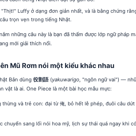
 "Thịt!" Luffy ở dạng đơn giản nhất, và là bằng chứng rằ
 câu trọn vẹn trong tiếng Nhật.
nắm những câu này là bạn đã thấm được lớp ngữ pháp m
ang mới giải thích nổi.
iên Mũ Rơm nói một kiểu khác nhau
Nhật Bản dùng
役割語
(
yakuwarigo
, "ngôn ngữ vai") — nhữn
n vật là ai. One Piece là một bài học mẫu mực:
thừng và trẻ con: đại từ 俺, bỏ hết lễ phép, đuôi câu dứ
c chuyển sang lối nói hoa mỹ, lịch sự thái quá ngay khi c