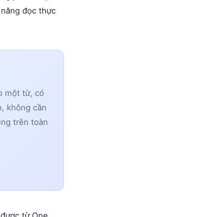
 năng đọc thực
o một từ, có
n, không cần
ùng trên toàn
 được từ One