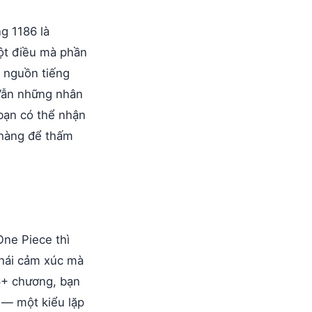
g 1186 là
ột điều mà phần
g nguồn tiếng
 Vẫn những nhân
bạn có thể nhận
nhàng để thấm
One Piece thì
 thái cảm xúc mà
86+ chương, bạn
 — một kiểu lặp