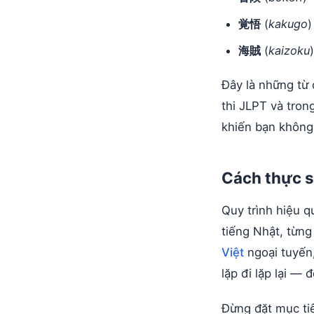
覚悟
(
kakugo
)
海賊
(
kaizoku
Đây là những từ 
thi JLPT và tro
khiến bạn không
Cách thực s
Quy trình hiệu q
tiếng Nhật, từng
Việt
ngoại tuyến,
lặp đi lặp lại —
Đừng đặt mục tiê