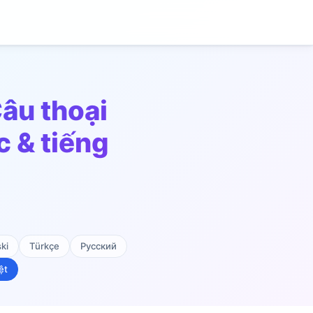
âu thoại
c & tiếng
ki
Türkçe
Русский
ệt