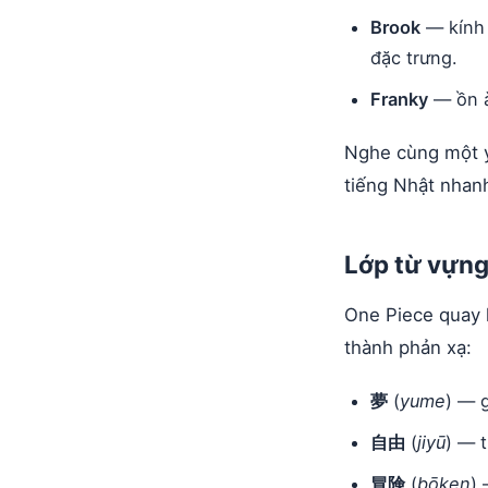
Brook
— kính 
đặc trưng.
Franky
— ồn à
Nghe cùng một ý
tiếng Nhật nhan
Lớp từ vựng
One Piece quay 
thành phản xạ:
夢
(
yume
) — 
自由
(
jiyū
) — 
冒険
(
bōken
)