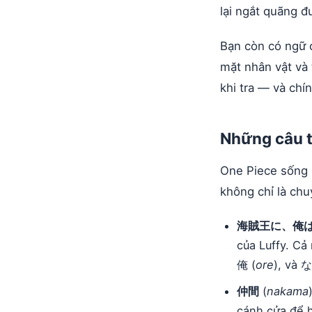
lại ngắt quãng 
Bạn còn có ngữ c
mặt nhân vật và
khi tra — và chín
Những câu t
One Piece sống 
không chỉ là chu
海賊王に、俺
của Luffy. Cả 
俺 (
ore
), và な
仲間
(
nakama
cánh cửa để h