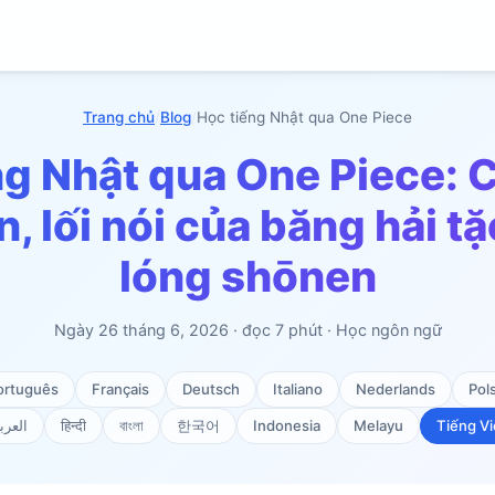
Trang chủ
/
Blog
/
Học tiếng Nhật qua One Piece
ng Nhật qua One Piece: C
n, lối nói của băng hải tặ
lóng shōnen
Ngày 26 tháng 6, 2026 · đọc 7 phút · Học ngôn ngữ
ortuguês
Français
Deutsch
Italiano
Nederlands
Pols
العرب
हिन्दी
বাংলা
한국어
Indonesia
Melayu
Tiếng Vi