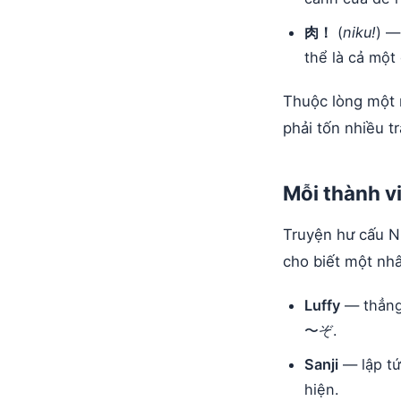
肉！
(
niku!
) —
thể là cả một
Thuộc lòng một 
phải tốn nhiều tr
Mỗi thành v
Truyện hư cấu 
cho biết một nhâ
Luffy
— thẳng 
〜ぞ.
Sanji
— lập tứ
hiện.