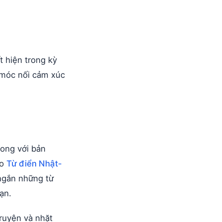
t hiện trong kỳ
 móc nối cảm xúc
song với bản
ào
Từ điển Nhật-
 ngắn những từ
ạn.
ruyện và nhặt