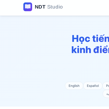
Học tiế
kinh điể
English
Español
P
ية