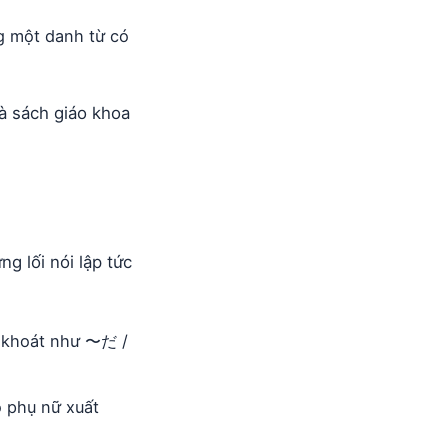
ng một danh từ có
à sách giáo khoa
g lối nói lập tức
t khoát như 〜だ /
ó phụ nữ xuất