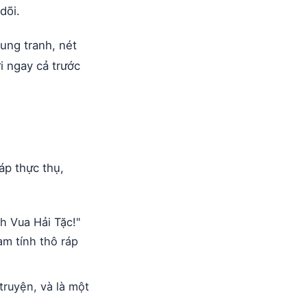
dõi.
ung tranh, nét
i ngay cả trước
áp thực thụ,
nh Vua Hải Tặc!"
am tính thô ráp
truyện, và là một