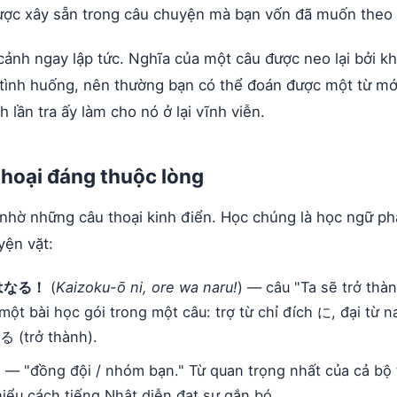
được xây sẵn trong câu chuyện mà bạn vốn đã muốn theo 
ảnh ngay lập tức. Nghĩa của một câu được neo lại bởi kh
 tình huống, nên thường bạn có thể đoán được một từ mớ
h lần tra ấy làm cho nó ở lại vĩnh viễn.
hoại đáng thuộc lòng
nhờ những câu thoại kinh điển. Học chúng là học ngữ ph
yện vặt:
はなる！
(
Kaizoku-ō ni, ore wa naru!
) — câu "Ta sẽ trở thà
một bài học gói trong một câu: trợ từ chỉ đích に, đại từ n
る (trở thành).
) — "đồng đội / nhóm bạn." Từ quan trọng nhất của cả bộ 
iểu cách tiếng Nhật diễn đạt sự gắn bó.