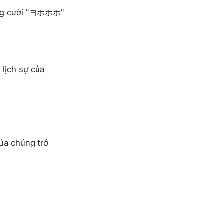
iếng cười "ヨホホホ"
lịch sự của
ủa chúng trở