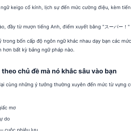
ngữ keigo cổ kính, lịch sự đến mức cường điệu, kèm t
o, đầy từ mượn tiếng Anh, điểm xuyết bằng "スーパー！"
 trong bốn cấp độ ngôn ngữ khác nhau dạy bạn các mức 
h hơn bất kỳ bảng ngữ pháp nào.
 theo chủ đề mà nó khắc sâu vào bạn
lại cùng những ý tưởng thường xuyên đến mức từ vựng c
giấc mơ
tự do
 — cuộc phiêu lưu