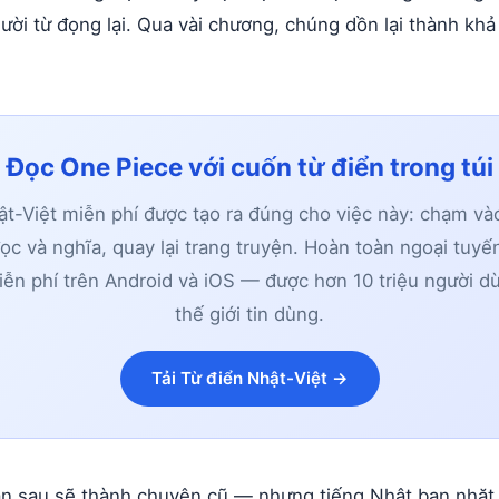
ời từ đọng lại. Qua vài chương, chúng dồn lại thành khả
Đọc One Piece với cuốn từ điển trong túi
t-Việt miễn phí được tạo ra đúng cho việc này: chạm và
ọc và nghĩa, quay lại trang truyện. Hoàn toàn ngoại tuyế
iễn phí trên Android và iOS — được hơn 10 triệu người d
thế giới tin dùng.
Tải Từ điển Nhật-Việt →
n sau sẽ thành chuyện cũ — nhưng tiếng Nhật bạn nhặt