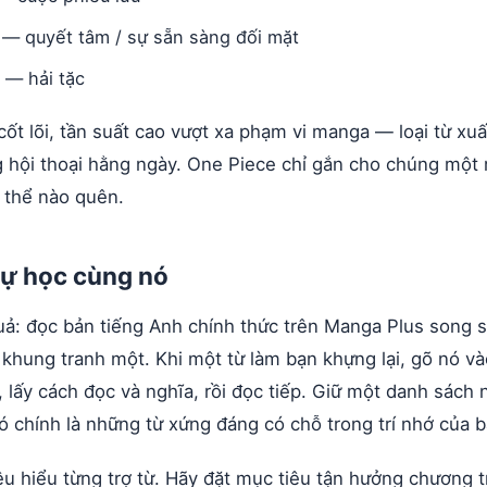
 — quyết tâm / sự sẵn sàng đối mặt
) — hải tặc
cốt lõi, tần suất cao vượt xa phạm vi manga — loại từ xuấ
ng hội thoại hằng ngày. One Piece chỉ gắn cho chúng một
 thể nào quên.
ự học cùng nó
uả: đọc bản tiếng Anh chính thức trên Manga Plus song 
 khung tranh một. Khi một từ làm bạn khựng lại, gõ nó v
 lấy cách đọc và nghĩa, rồi đọc tiếp. Giữ một danh sách
 đó chính là những từ xứng đáng có chỗ trong trí nhớ của b
u hiểu từng trợ từ. Hãy đặt mục tiêu tận hưởng chương t