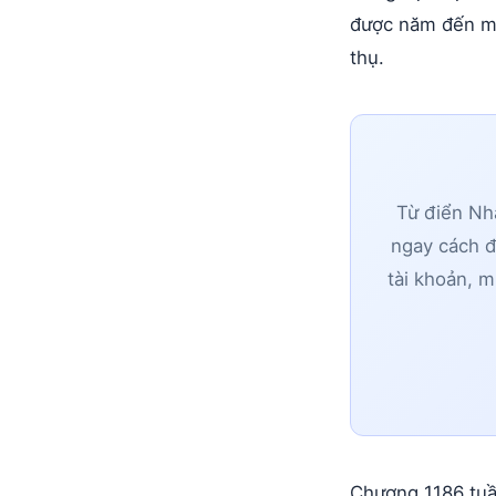
được năm đến mư
thụ.
Từ điển Nhậ
ngay cách đ
tài khoản, m
Chương 1186 tuầ