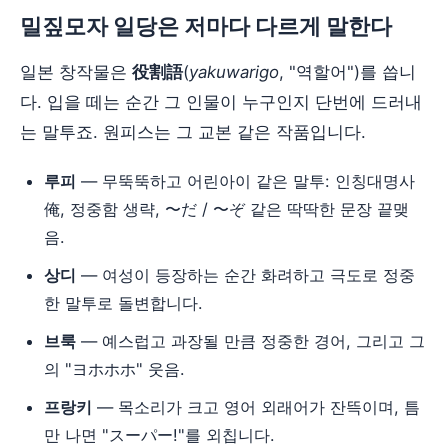
밀짚모자 일당은 저마다 다르게 말한다
일본 창작물은
役割語
(
yakuwarigo
, "역할어")를 씁니
다. 입을 떼는 순간 그 인물이 누구인지 단번에 드러내
는 말투죠. 원피스는 그 교본 같은 작품입니다.
루피
— 무뚝뚝하고 어린아이 같은 말투: 인칭대명사
俺, 정중함 생략, 〜だ / 〜ぞ 같은 딱딱한 문장 끝맺
음.
상디
— 여성이 등장하는 순간 화려하고 극도로 정중
한 말투로 돌변합니다.
브룩
— 예스럽고 과장될 만큼 정중한 경어, 그리고 그
의 "ヨホホホ" 웃음.
프랑키
— 목소리가 크고 영어 외래어가 잔뜩이며, 틈
만 나면 "スーパー!"를 외칩니다.