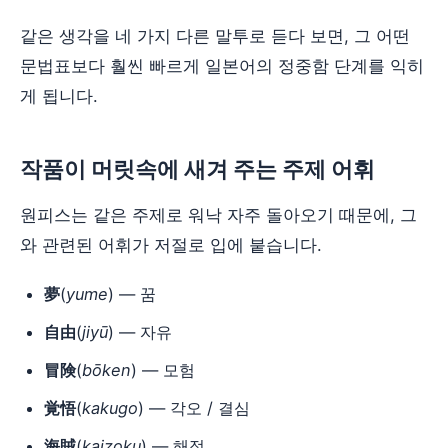
같은 생각을 네 가지 다른 말투로 듣다 보면, 그 어떤
문법표보다 훨씬 빠르게 일본어의 정중함 단계를 익히
게 됩니다.
작품이 머릿속에 새겨 주는 주제 어휘
원피스는 같은 주제로 워낙 자주 돌아오기 때문에, 그
와 관련된 어휘가 저절로 입에 붙습니다.
夢
(
yume
) — 꿈
自由
(
jiyū
) — 자유
冒険
(
bōken
) — 모험
覚悟
(
kakugo
) — 각오 / 결심
海賊
(
kaizoku
) — 해적