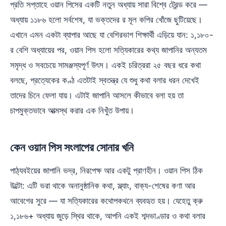
প্রতি সপ্তাহে ওয়ান পিসের একটি নতুন অধ্যায় সারা বিশ্বে ট্রেন্ড করে —
অধ্যায় ১১৮৬ হলো সর্বশেষ, যা ভক্তদের র মূল কপির খোঁজে ছুটিয়েছে।
এখানে এমন একটা ব্যাপার আছে যা বেশিরভাগ শিক্ষার্থী এড়িয়ে যান: ১,১৮০-
র বেশি অধ্যায়ের পর, ওয়ান পিস হলো সত্যিকারের কথ্য জাপানির অন্যতম
সমৃদ্ধ ও সবচেয়ে সামঞ্জস্যপূর্ণ উৎস। একই চরিত্ররা ২৫ বছর ধরে কথা
বলছে, প্রত্যেকের কণ্ঠ এতটাই স্বতন্ত্র যে শুধু কথা বলার ধরন দেখেই
তাদের চিনে ফেলা যায়। এটাই জাপানি আসলে কীভাবে বলা হয় তা
চাপমুক্তভাবে আত্মস্থ করার এক নিখুঁত উপায়।
কেন ওয়ান পিস সংলাপের সোনার খনি
পাঠ্যবইয়ের জাপানি ভদ্র, নিরপেক্ষ আর একটু প্রাণহীন। ওয়ান পিস ঠিক
উল্টো: এটি ভরা থাকে অনানুষ্ঠানিক কথা, স্ল্যাং, বাক্য-শেষের কণা আর
আবেগের সুরে — যা সত্যিকারের কথোপকথনে ব্যবহৃত হয়। যেহেতু ক্রু
১,১৮৬+ অধ্যায় জুড়ে স্থির থাকে, আপনি একই শব্দভাণ্ডার ও কথা বলার