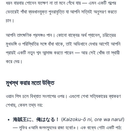
ধরন বারবার শোনেন যতক্ষণ না তা মনে গেঁথে যায় — এমন একটি গল্পের
ভেতরেই গাঁথা ব্যবধানযুক্ত পুনরাবৃত্তি যা আপনি সত্যিই অনুসরণ করতে
চান।
আপনি তাৎক্ষণিক প্রসঙ্গও পান। কোনো বাক্যের অর্থ প্যানেল, চরিত্রের
মুখভঙ্গি ও পরিস্থিতির সঙ্গে বাঁধা থাকে, তাই অভিধানে দেখার আগেই আপনি
প্রায়ই একটি নতুন শব্দ আন্দাজ করতে পারেন — আর সেই খোঁজ তা স্থায়ী
করে দেয়।
মুখস্থ করার মতো উক্তি
ওয়ান পিস চলে বিখ্যাত সংলাপের ওপর। এগুলো শেখা সত্যিকারের ব্যাকরণ
শেখায়, কেবল তথ্য নয়:
海賊王に、俺はなる！
(
Kaizoku-ō ni, ore wa naru!
)
— লুফির «আমি জলদস্যুদের রাজা হবো!»। এক বাক্যে গোটা একটি পাঠ: