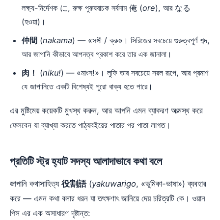
লক্ষ্য-নির্দেশক に, রুক্ষ পুরুষবাচক সর্বনাম 俺 (
ore
), আর なる
(হওয়া)।
仲間
(
nakama
) — «সঙ্গী / ক্রু»। সিরিজের সবচেয়ে গুরুত্বপূর্ণ শব্দ,
আর জাপানি কীভাবে আপনত্ব প্রকাশ করে তার এক জানালা।
肉！
(
niku!
) — «মাংস!»। লুফি তার সবচেয়ে সরল রূপে, আর প্রমাণ
যে জাপানিতে একটি বিশেষ্যই পুরো বাক্য হতে পারে।
এর মুষ্টিমেয় কয়েকটি মুখস্থ করুন, আর আপনি এমন ব্যাকরণ আত্মস্থ করে
ফেলবেন যা ব্যাখ্যা করতে পাঠ্যবইয়ের পাতার পর পাতা লাগত।
প্রতিটি স্ট্র হ্যাট সদস্য আলাদাভাবে কথা বলে
জাপানি কথাসাহিত্য
役割語
(
yakuwarigo
, «ভূমিকা-ভাষা») ব্যবহার
করে — এমন কথা বলার ধরন যা তৎক্ষণাৎ জানিয়ে দেয় চরিত্রটি কে। ওয়ান
পিস এর এক অসাধারণ দৃষ্টান্ত: