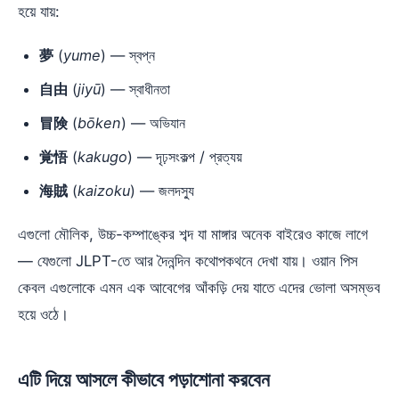
হয়ে যায়:
夢
(
yume
) — স্বপ্ন
自由
(
jiyū
) — স্বাধীনতা
冒険
(
bōken
) — অভিযান
覚悟
(
kakugo
) — দৃঢ়সংকল্প / প্রত্যয়
海賊
(
kaizoku
) — জলদস্যু
এগুলো মৌলিক, উচ্চ-কম্পাঙ্কের শব্দ যা মাঙ্গার অনেক বাইরেও কাজে লাগে
— যেগুলো JLPT-তে আর দৈনন্দিন কথোপকথনে দেখা যায়। ওয়ান পিস
কেবল এগুলোকে এমন এক আবেগের আঁকড়ি দেয় যাতে এদের ভোলা অসম্ভব
হয়ে ওঠে।
এটি দিয়ে আসলে কীভাবে পড়াশোনা করবেন