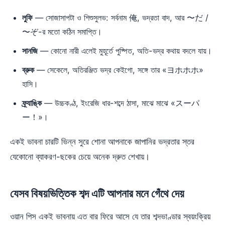
লুফি
— সোজাসাপটা ও শিশুসুলভ: সর্বনাম 俺, ভদ্রতা বাদ, আর 〜だ /
〜ぞ-র মতো কঠিন সমাপ্তি।
সানজি
— কোনো নারী এলেই মুহূর্তে পুষ্পিত, অতি-ভদ্র কথায় বদলে যায়।
ব্রুক
— সেকেলে, অতিরঞ্জিত ভদ্র কেইগো, সঙ্গে তার «ヨホホホ»
হাসি।
ফ্র্যাঙ্কি
— উচ্চকণ্ঠ, ইংরেজি ধার-শব্দে ঠাসা, মাঝে মাঝে «スーパ
ー！»।
একই ভাবনা চারটি ভিন্ন সুরে শোনা আপনাকে জাপানির ভদ্রতার স্তর
যেকোনো ব্যাকরণ-ছকের চেয়ে অনেক দ্রুত শেখায়।
যেসব বিষয়ভিত্তিক শব্দ এটি আপনার মনে গেঁথে দেয়
ওয়ান পিস একই ভাবনায় এত বার ফিরে আসে যে তার শব্দভাণ্ডার স্বয়ংক্রিয়