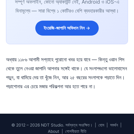
সম্পূর্ণ অফলাইন, কোনো অ্যাকাউন্ট নেই, Android ও iOS-এ
বিনামূল্যে — সারা বিশ্বে ১ কোটিরও বেশি ব্যবহারকারীর আস্থা।
ইংরেজি-জাপানি অভিধান নিন →
অধ্যায় ১১৮৬ আগামী সপ্তাহে পুরোনো খবর হয়ে যাবে — কিন্তু ওয়ান পিস
থেকে তুলে নেওয়া জাপানি আপনার সঙ্গেই থাকে। যে সংলাপগুলো ভালোবাসেন
পড়ুন, যা থামিয়ে দেয় তা খুঁজে নিন, আর ২৫ বছরের সংলাপকে পড়াতে দিন।
পড়াশোনার এর চেয়ে মজার পরিকল্পনা আর হতে পারে না।
© 2012 – 2026 NDT Studio. সর্বস্বত্ব সংরক্ষিত। |
হোম
|
সমর্থন
|
About
|
গোপনীয়তা নীতি