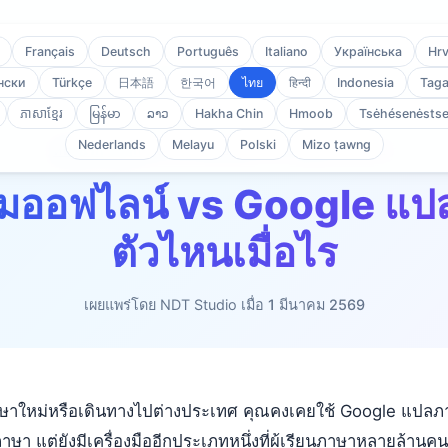
Français
Deutsch
Português
Italiano
Українська
Hrv
нски
Türkçe
日本語
한국어
ไทย
हिन्दी
Indonesia
Taga
ភាសាខ្មែរ
မြန်မာ
ລາວ
Hakha Chin
Hmoob
Tsėhésenėstse
Nederlands
Melayu
Polski
Mizo ṭawng
หน้าแรก
/
บล็อก
/
พจนานุกรมออฟไลน์ vs Google แปลภาษา
มออฟไลน์ vs Google แปล
ตัวไหนเมื่อไร
เผยแพร่โดย NDT Studio เมื่อ
1 มีนาคม 2569
ษาใหม่หรือเดินทางไปต่างประเทศ คุณคงเคยใช้ Google แปลภา
ษา แต่ยังมีเครื่องมืออีกประเภทหนึ่งที่ผู้เรียนภาษาหลายล้านคน