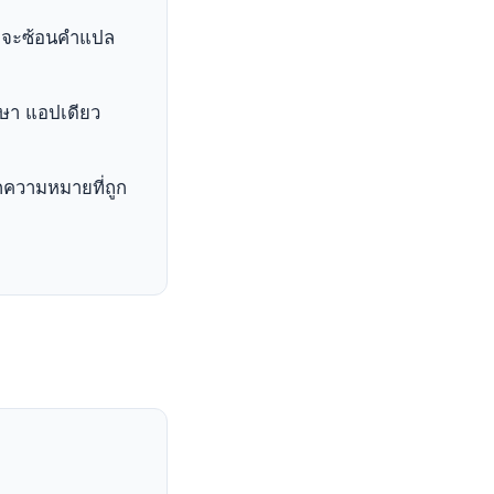
ษาจะซ้อนคำแปล
ษา แอปเดียว
กความหมายที่ถูก