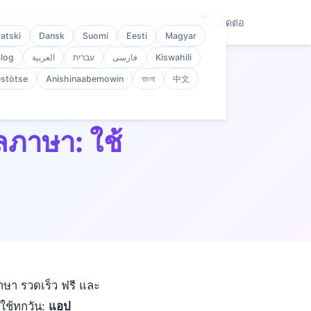
หน้าแรก
เด่น
พจนานุกรม
บล็อก
ติดต่อ
atski
Dansk
Suomi
Eesti
Magyar
log
العربية
עברית
فارسی
Kiswahili
stȯtse
Anishinaabemowin
বাংলা
中文
ภาษา: ใช้
ษา รวดเร็ว ฟรี และ
ใช้ทุกวัน:
แอป